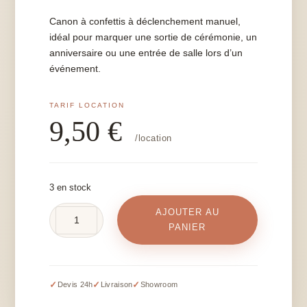
Canon à confettis à déclenchement manuel,
idéal pour marquer une sortie de cérémonie, un
anniversaire ou une entrée de salle lors d’un
événement.
9,50
€
/location
3 en stock
AJOUTER AU
quantité
PANIER
de
Canon
à
confettis
✓
✓
✓
Devis 24h
Livraison
Showroom