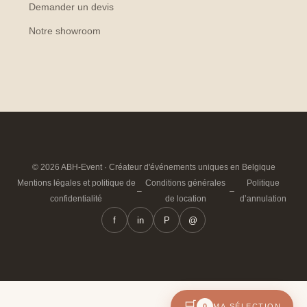
Demander un devis
Notre showroom
© 2026 ABH-Event · Créateur d'événements uniques en Belgique
Mentions légales et politique de
Conditions générales
Politique
–
–
confidentialité
de location
d’annulation
f
in
P
@
🛒
0
MA SÉLECTION