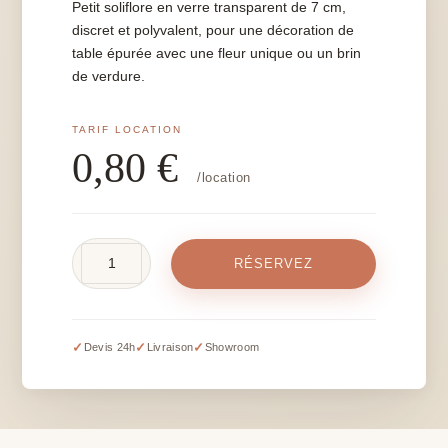
Petit soliflore en verre transparent de 7 cm,
discret et polyvalent, pour une décoration de
table épurée avec une fleur unique ou un brin
de verdure.
0,80
€
/location
quantité
RÉSERVEZ
de
Soliflore
-
7
✓
✓
✓
Devis 24h
Livraison
Showroom
cm