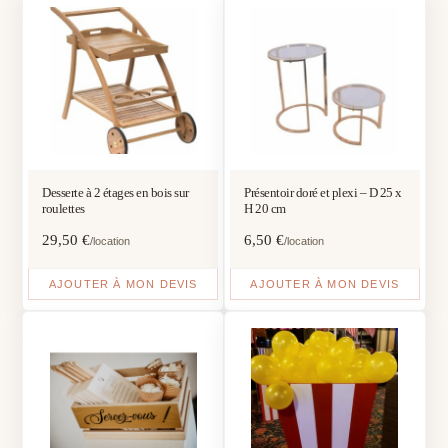
Desserte à 2 étages en bois sur
Présentoir doré et plexi – D 25 x
roulettes
H 20 cm
29,50
€
6,50
€
/location
/location
AJOUTER À MON DEVIS
AJOUTER À MON DEVIS