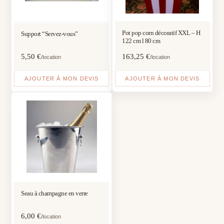
Pot pop corn décoratif XXL – H
Support “Servez-vous”
122 cm l 80 cm
5,50
€
163,25
€
/location
/location
AJOUTER À MON DEVIS
AJOUTER À MON DEVIS
Seau à champagne en verre
6,00
€
/location