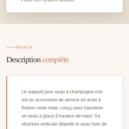
✓
✓
✓
Devis 24h
Livraison
Showroom
à
champagne
noir
DÉTAILS
Description
complète
Le support pour seau à champagne noir
est un accessoire de service en acier à
finition noire mate, conçu pour maintenir
un seau à glace à hauteur de main. Sa
structure verticale déporte le seau hors de