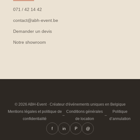
071 / 42 14 42
contact@abh-event.be
Demander un devis
Notre showroom
© 2026 ABH-Event · Créateur d'événements uniques en Belgique
Mentions légales et politique de
Conditions générales
Politique
–
–
confidentialité
de location
d’annulation
f
in
P
@