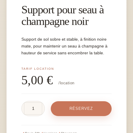
Support pour seau à
champagne noir
Support de sol sobre et stable, à finition noire
mate, pour maintenir un seau à champagne à
hauteur de service sans encombrer la table.
5,00
€
/location
quantité
RÉSERVEZ
de
Support
pour
seau