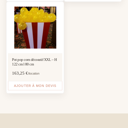
Pot pop corn décoratif XXL – H
122 cm l 80 cm
163,25
€
/location
AJOUTER À MON DEVIS