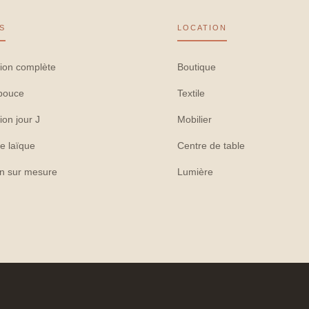
S
LOCATION
ion complète
Boutique
pouce
Textile
ion jour J
Mobilier
e laïque
Centre de table
on sur mesure
Lumière