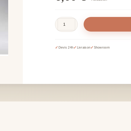
quantité
de
Seau
à
✓
✓
✓
Devis 24h
Livraison
Showroom
champagne
inox