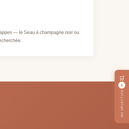
s nappes — le Seau à champagne noir ou
recherchée.
🛒
0
MA SÉLECTION