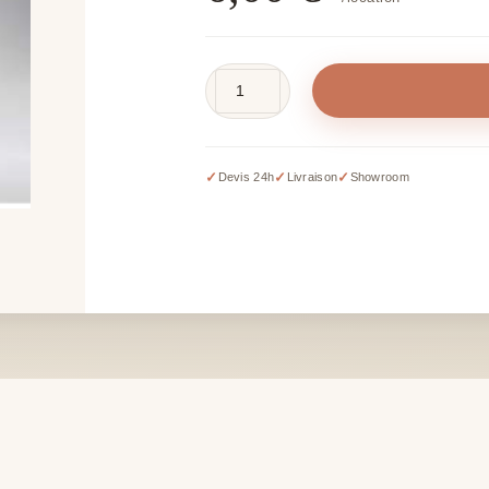
quantité
de
Seau
à
✓
✓
✓
Devis 24h
Livraison
Showroom
champagne
en
verre