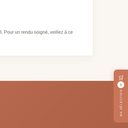
é. Pour un rendu soigné, veillez à ce
🛒
0
MA SÉLECTION