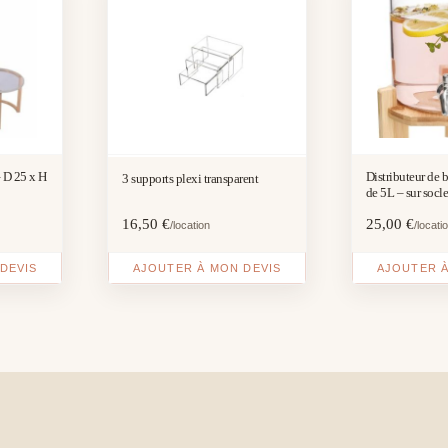
H
Distributeur de 
3 supports plexi transparent
de 5L – sur socl
cm
16,50
€
25,00
€
/location
/locati
DEVIS
AJOUTER À MON DEVIS
AJOUTER À