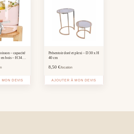
boisson – capacité
Présentoir doré et plexi – D 30 x H
e en bois – H 34
40 cm
8,50
€
on
/location
 MON DEVIS
AJOUTER À MON DEVIS