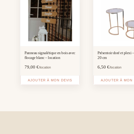
Panneau signalétique en bois avec
Présentoir doré et plexi – D 25 x 
flocage blanc – location
20 cm
79,00
€
6,50
€
/location
/location
AJOUTER À MON DEVIS
AJOUTER À MON 