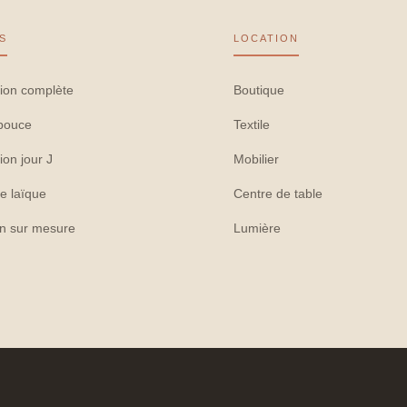
S
LOCATION
ion complète
Boutique
pouce
Textile
ion jour J
Mobilier
e laïque
Centre de table
on sur mesure
Lumière