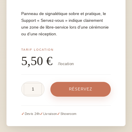
Panneau de signalétique sobre et pratique, le
Support « Servez-vous » indique clairement
une zone de libre-service lors d’une cérémonie
ou d’une réception.
5,50
€
/location
quantité
RÉSERVEZ
de
Support
"Servez-
vous"
✓
✓
✓
Devis 24h
Livraison
Showroom