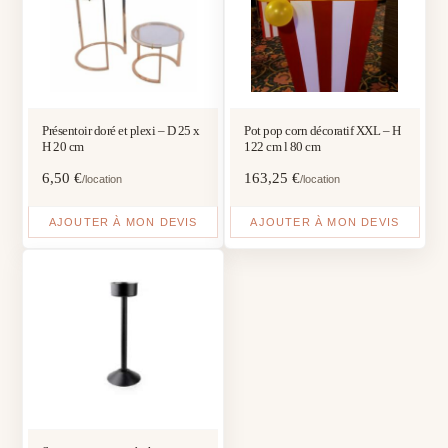
Présentoir doré et plexi – D 25 x
Pot pop corn décoratif XXL – H
H 20 cm
122 cm l 80 cm
6,50
€
163,25
€
/location
/location
AJOUTER À MON DEVIS
AJOUTER À MON DEVIS