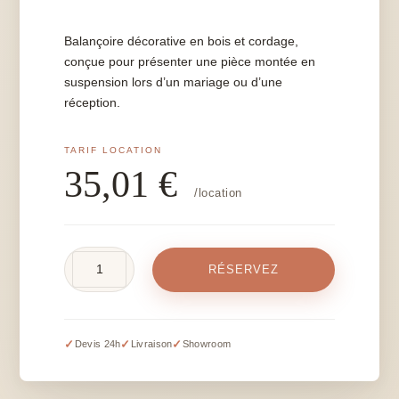
Balançoire décorative en bois et cordage,
conçue pour présenter une pièce montée en
suspension lors d’un mariage ou d’une
réception.
35,01
€
/location
quantité
RÉSERVEZ
de
Balançoire
décorative
✓
✓
✓
Devis 24h
Livraison
Showroom