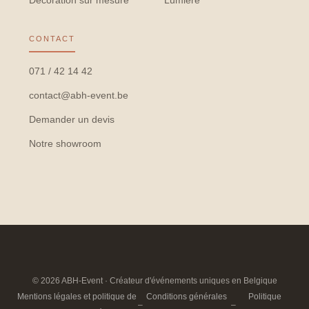
Décoration sur mesure
Lumière
CONTACT
071 / 42 14 42
contact@abh-event.be
Demander un devis
Notre showroom
© 2026 ABH-Event · Créateur d'événements uniques en Belgique
Mentions légales et politique de
Conditions générales
Politique
–
–