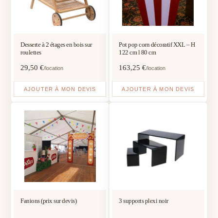
Desserte à 2 étages en bois sur
Pot pop corn décoratif XXL – H
roulettes
122 cm l 80 cm
29,50
€
163,25
€
/location
/location
AJOUTER À MON DEVIS
AJOUTER À MON DEVIS
Fanions (prix sur devis)
3 supports plexi noir