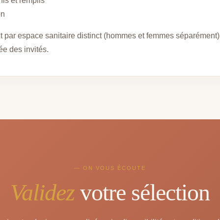
is et remplis
on
t par espace sanitaire distinct (hommes et femmes séparément)
vée des invités.
— ON VOUS ÉCOUTE
Validez
votre sélection