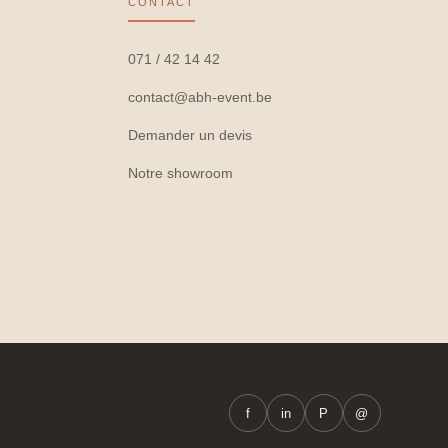
CONTACT
071 / 42 14 42
contact@abh-event.be
Demander un devis
Notre showroom
f
in
P
@