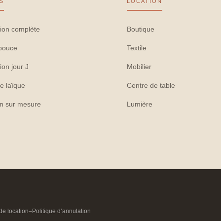
S
LOCATION
ion complète
Boutique
pouce
Textile
ion jour J
Mobilier
e laïque
Centre de table
on sur mesure
Lumière
de location
–
Politique d’annulation