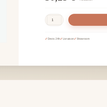
quantité
de
Kit
sanitaires
✓
✓
✓
Devis 24h
Livraison
Showroom