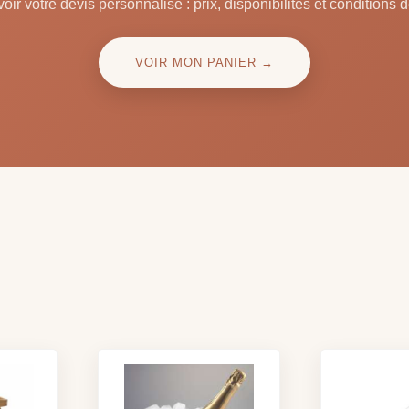
oir votre devis personnalisé : prix, disponibilités et conditions d
VOIR MON PANIER →