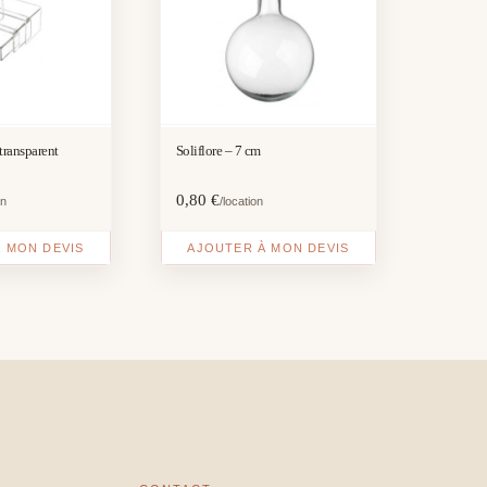
 transparent
Soliflore – 7 cm
0,80
€
on
/location
 MON DEVIS
AJOUTER À MON DEVIS