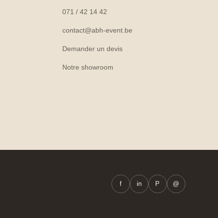
071 / 42 14 42
contact@abh-event.be
Demander un devis
Notre showroom
f
in
P
@