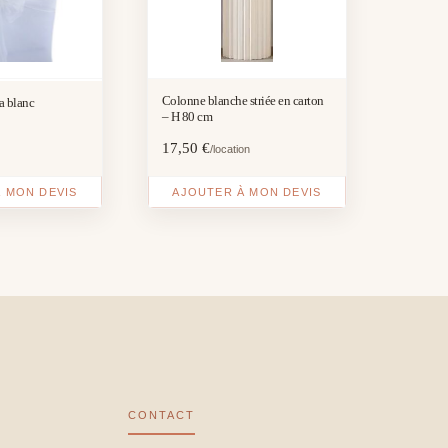
Colonne blanche striée en carton
a blanc
– H 80 cm
17,50
€
/location
 MON DEVIS
AJOUTER À MON DEVIS
CONTACT