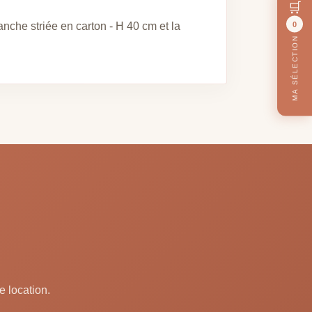
🛒
0
nche striée en carton - H 40 cm et la
MA SÉLECTION
e location.