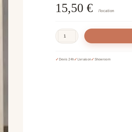
15,50
€
/location
quantité
de
Colonne
blanche
✓
✓
✓
Devis 24h
Livraison
Showroom
striée
en
carton
-
H
60
cm