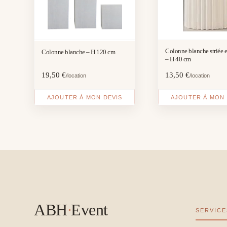
Colonne blanche striée e
Colonne blanche – H 120 cm
– H 40 cm
19,50
€
13,50
€
/location
/location
AJOUTER À MON DEVIS
AJOUTER À MON 
ABH
·
Event
SERVICE