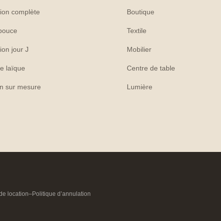
ion complète
Boutique
pouce
Textile
ion jour J
Mobilier
e laïque
Centre de table
on sur mesure
Lumière
de location
–
Politique d’annulation