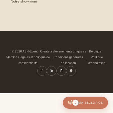
Notre showroom
© 2026 ABH-Event · Créateur d'événements uniques en Belgique
Mentions légales et politique de
Conditions générales
Politique
–
–
confidentialité
de location
d’annulation
f
in
P
@
🛒
0
MA SÉLECTION