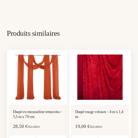
Produits similaires
Drapé en mousseline terracotta –
Drapé rouge velours – 4 m x 1,4
5,5 m x 70 cm
m
28,50
€
19,00
€
/location
/location