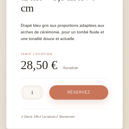
cm
Drapé bleu gris aux proportions adaptées aux
arches de cérémonie, pour un tombé fluide et
une tonalité douce et actuelle.
28,50
€
/location
quantité
RÉSERVEZ
de
Drapé
bleu
gris
✓
✓
✓
Devis 24h
Livraison
Showroom
pour