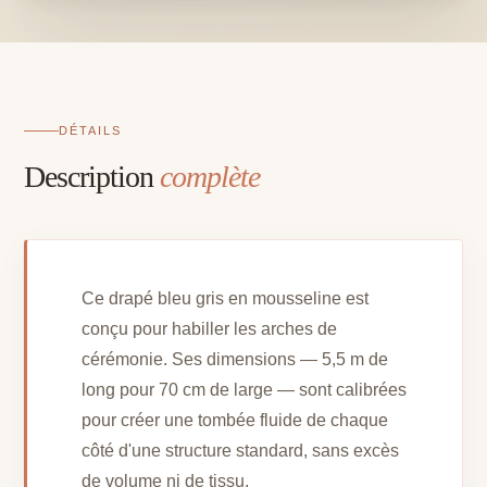
arche
-
5,5
m
x
70
DÉTAILS
cm
Description
complète
Ce drapé bleu gris en mousseline est
conçu pour habiller les arches de
cérémonie. Ses dimensions — 5,5 m de
long pour 70 cm de large — sont calibrées
pour créer une tombée fluide de chaque
côté d'une structure standard, sans excès
de volume ni de tissu.