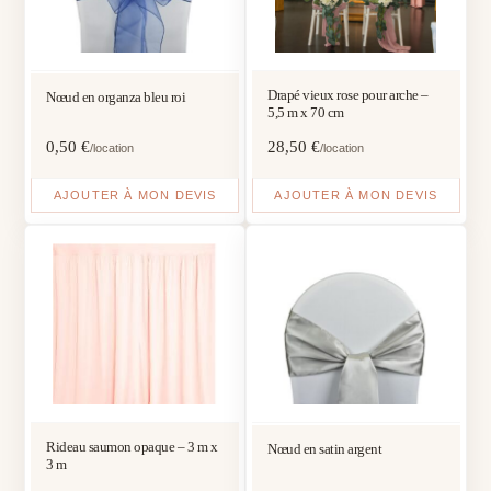
Drapé vieux rose pour arche –
Nœud en organza bleu roi
5,5 m x 70 cm
0,50
€
28,50
€
/location
/location
AJOUTER À MON DEVIS
AJOUTER À MON DEVIS
Rideau saumon opaque – 3 m x
Nœud en satin argent
3 m