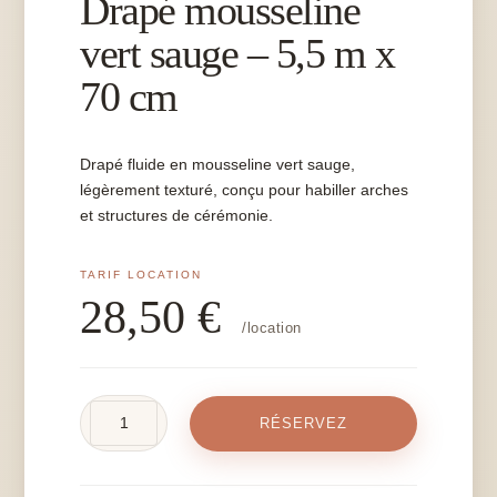
Drapé mousseline
vert sauge – 5,5 m x
70 cm
Drapé fluide en mousseline vert sauge,
légèrement texturé, conçu pour habiller arches
et structures de cérémonie.
28,50
€
/location
quantité
RÉSERVEZ
de
Drapé
mousseline