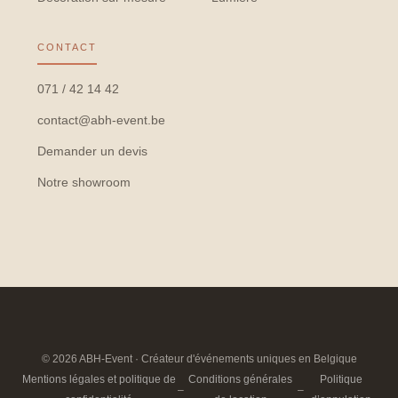
CONTACT
071 / 42 14 42
contact@abh-event.be
Demander un devis
Notre showroom
© 2026 ABH-Event · Créateur d'événements uniques en Belgique
Mentions légales et politique de
Conditions générales
Politique
–
–