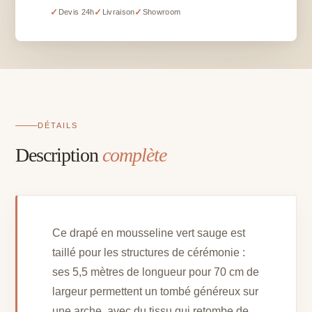
vert
✓
✓
✓
Devis 24h
Livraison
Showroom
sauge
-
5,5
m
x
70
cm
DÉTAILS
Description
complète
Ce drapé en mousseline vert sauge est
taillé pour les structures de cérémonie :
ses 5,5 mètres de longueur pour 70 cm de
largeur permettent un tombé généreux sur
une arche, avec du tissu qui retombe de