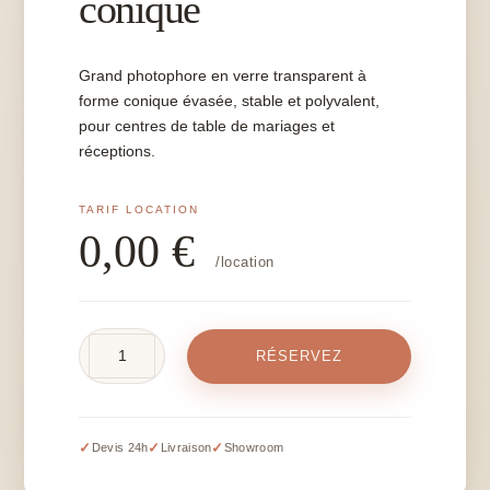
conique
Grand photophore en verre transparent à
forme conique évasée, stable et polyvalent,
pour centres de table de mariages et
réceptions.
0,00
€
/location
quantité
RÉSERVEZ
de
Grand
photophore
conique
✓
✓
✓
Devis 24h
Livraison
Showroom