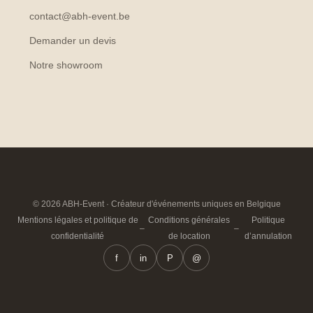
contact@abh-event.be
Demander un devis
Notre showroom
© 2026 ABH-Event · Créateur d'événements uniques en Belgique
Mentions légales et politique de
Conditions générales
Politique
–
–
confidentialité
de location
d’annulation
f
in
P
@