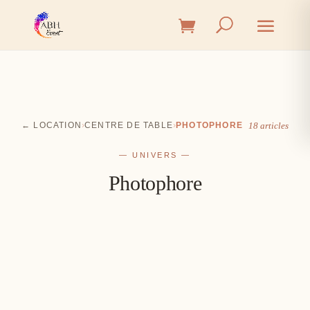
← LOCATION
›
CENTRE DE TABLE
›
PHOTOPHORE
18 articles
— UNIVERS —
Photophore
Cérémonie
Vin d'honneur
L'union, l'instant émotion
Salle
Les premiers éclats de rire
Table
Une décoration à votre image
Signalétique