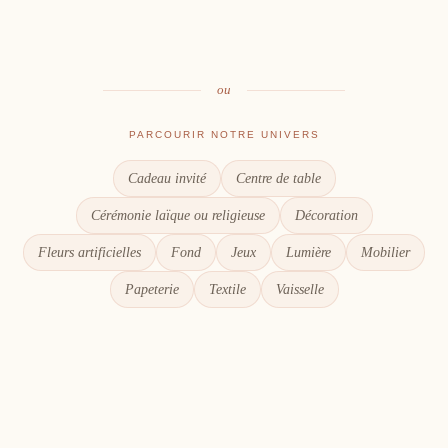
Le goût du partage
Chaque détail compte
ou
PARCOURIR NOTRE UNIVERS
Cadeau invité
Centre de table
Cérémonie laïque ou religieuse
Décoration
Fleurs artificielles
Fond
Jeux
Lumière
Mobilier
Papeterie
Textile
Vaisselle