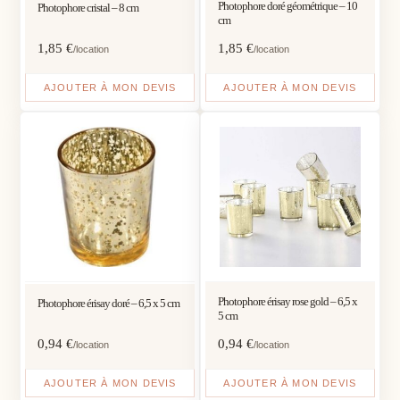
Photophore doré géométrique – 10
Photophore cristal – 8 cm
cm
1,85
€
1,85
€
/location
/location
AJOUTER À MON DEVIS
AJOUTER À MON DEVIS
Photophore érisay rose gold – 6,5 x
Photophore érisay doré – 6,5 x 5 cm
5 cm
0,94
€
0,94
€
/location
/location
AJOUTER À MON DEVIS
AJOUTER À MON DEVIS