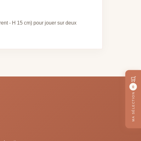
nt - H 15 cm) pour jouer sur deux
🛒
0
MA SÉLECTION