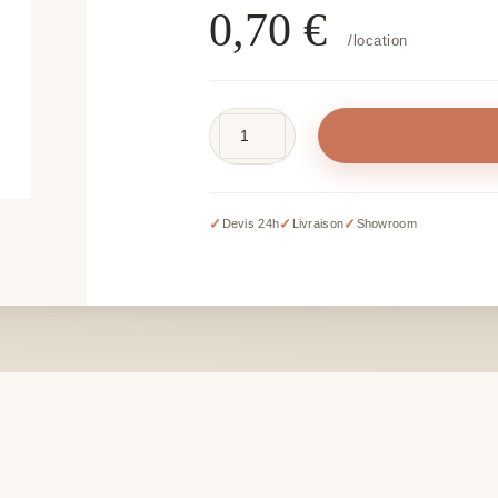
0,70
€
/location
quantité
de
Photophore
haut
✓
✓
✓
Devis 24h
Livraison
Showroom
transparent
-
H
18
cm