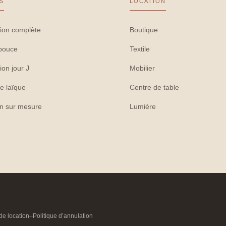
S
LOCATION
ion complète
Boutique
pouce
Textile
ion jour J
Mobilier
e laïque
Centre de table
on sur mesure
Lumière
de location
–
Politique d’annulation