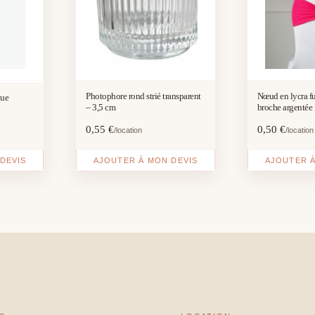
Photophore rond strié transparent
Nœud en lycra f
que
– 3,5 cm
broche argentée
0,55
€
0,50
€
/location
/location
DEVIS
AJOUTER À MON DEVIS
AJOUTER À