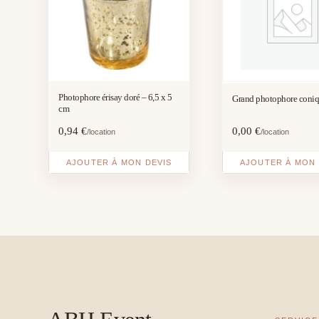
Photophore érisay doré – 6,5 x 5
Grand photophore coni
cm
0,94
€
0,00
€
/location
/location
AJOUTER À MON DEVIS
AJOUTER À MON 