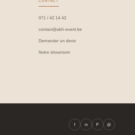
CONTACT
071 / 42 14 42
contact@abh-event.be
Demander un devis
Notre showroom
f
in
P
@