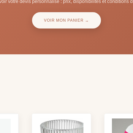
oir votre devis personnalisé : prix, disponibilités et conditions d
VOIR MON PANIER →