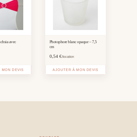
uchsia avec
Photophore blanc opaque – 7,5
cm
0,54
€
/location
 MON DEVIS
AJOUTER À MON DEVIS