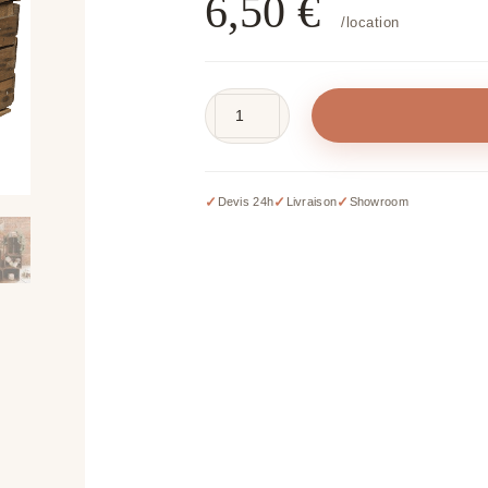
6,50
€
/location
quantité
de
Grande
caisse
✓
✓
✓
Devis 24h
Livraison
Showroom
en
bois