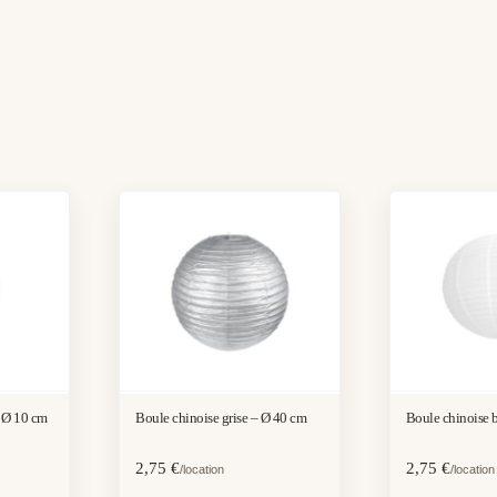
– Ø 10 cm
Boule chinoise grise – Ø 40 cm
Boule chinoise 
2,75
€
2,75
€
/location
/location