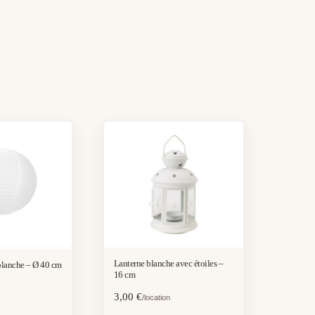
Lanterne blanche avec étoiles –
blanche – Ø 40 cm
16 cm
3,00
€
/location