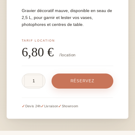
Gravier décoratif mauve, disponible en seau de
2,5 L, pour garnir et lester vos vases,
photophores et centres de table.
6,80
€
/location
quantité
RÉSERVEZ
de
Gravier
mauve
-
✓
✓
✓
Devis 24h
Livraison
Showroom
seau
de
2,5
L