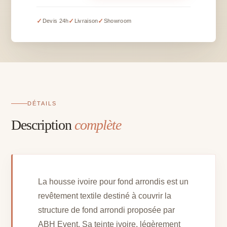
ivoire
pour
✓
✓
✓
Devis 24h
Livraison
Showroom
fond
arrondis
DÉTAILS
Description
complète
La housse ivoire pour fond arrondis est un
revêtement textile destiné à couvrir la
structure de fond arrondi proposée par
ABH Event. Sa teinte ivoire, légèrement