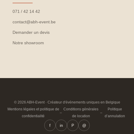
071 / 42 14 42
contact@abh-event.be
Demander un devis
Notre showroom
© 2026 ABH-Event · Créateur d'événements uniques en Belgique
Mentions légales et politique de
Conditions générales
Politique
–
–
confidentialité
de location
d’annulation
f
in
P
@