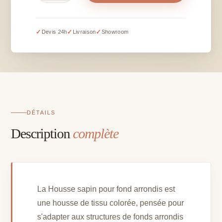
Housse
sapin
pour
✓
✓
✓
Devis 24h
Livraison
Showroom
fond
arrondis
DÉTAILS
Description
complète
La Housse sapin pour fond arrondis est
une housse de tissu colorée, pensée pour
s'adapter aux structures de fonds arrondis