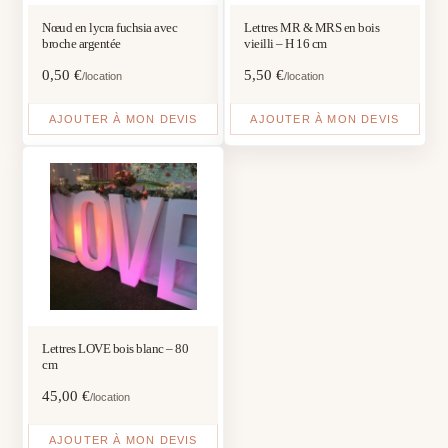
Nœud en lycra fuchsia avec
Lettres MR & MRS en bois
broche argentée
vieilli – H 16 cm
0,50
€
5,50
€
/location
/location
AJOUTER À MON DEVIS
AJOUTER À MON DEVIS
Lettres LOVE bois blanc – 80
cm
45,00
€
/location
AJOUTER À MON DEVIS