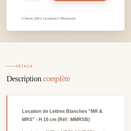
Lettres
MR
&
✓
✓
✓
Devis 24h
Livraison
Showroom
MRS
en
blanc
-
H
15
cm
DÉTAILS
Description
complète
Location de Lettres Blanches "MR &
MRS" - H 16 cm (Réf : MMRSB)