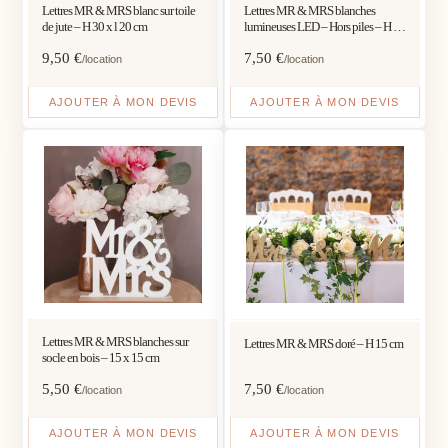
Lettres MR & MRS blanc sur toile
Lettres MR & MRS blanches
de jute – H 30 x l 20 cm
lumineuses LED – Hors piles – H 16
cm
9,50
€
7,50
€
/location
/location
AJOUTER À MON DEVIS
AJOUTER À MON DEVIS
Lettres MR & MRS blanches sur
Lettres MR & MRS doré – H 15 cm
socle en bois – 15 x 15 cm
5,50
€
7,50
€
/location
/location
AJOUTER À MON DEVIS
AJOUTER À MON DEVIS