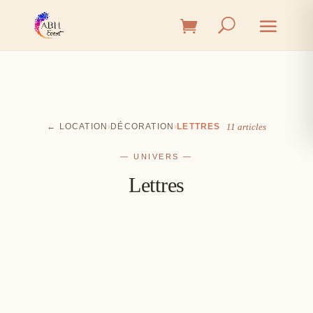
← LOCATION
›
DÉCORATION
›
LETTRES
11 articles
— UNIVERS —
Lettres
Cérémonie
Vin d'honneur
L'union, l'instant émotion
Salle
Les premiers éclats de rire
Table
Une décoration à votre image
Signalétique