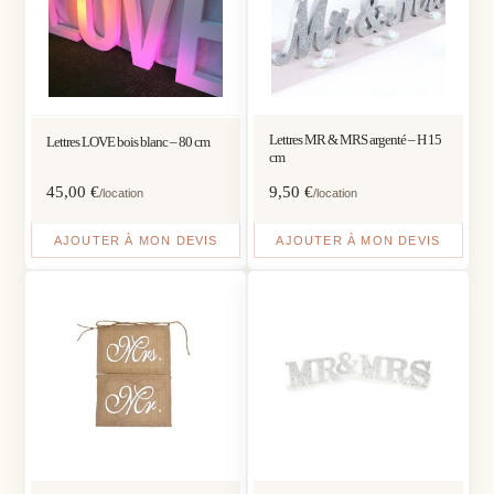
Lettres MR & MRS argenté – H 15
Lettres LOVE bois blanc – 80 cm
cm
45,00
€
9,50
€
/location
/location
AJOUTER À MON DEVIS
AJOUTER À MON DEVIS