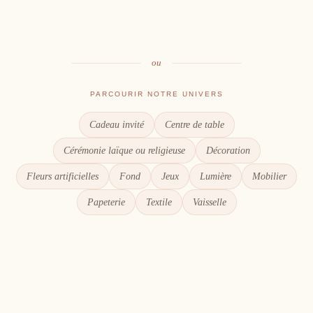
Le goût du partage
Chaque détail compte
ou
PARCOURIR NOTRE UNIVERS
Cadeau invité
Centre de table
Cérémonie laïque ou religieuse
Décoration
Fleurs artificielles
Fond
Jeux
Lumière
Mobilier
Papeterie
Textile
Vaisselle