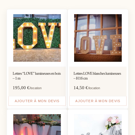
Lettres “LOVE” lumineuses en bois
Lettres LOVE blanches lumineuses
– 1 m
– H 16 cm
195,00
€
14,50
€
/location
/location
AJOUTER À MON DEVIS
AJOUTER À MON DEVIS