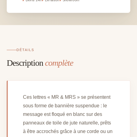
✓
✓
✓
Devis 24h
Livraison
Showroom
MRS
blanc
sur
toile
de
jute
-
DÉTAILS
H
Description
complète
30
x
l
20
cm
Ces lettres « MR & MRS » se présentent
sous forme de bannière suspendue : le
message est floqué en blanc sur des
panneaux de toile de jute naturelle, prêts
à être accrochés grâce à une corde ou un