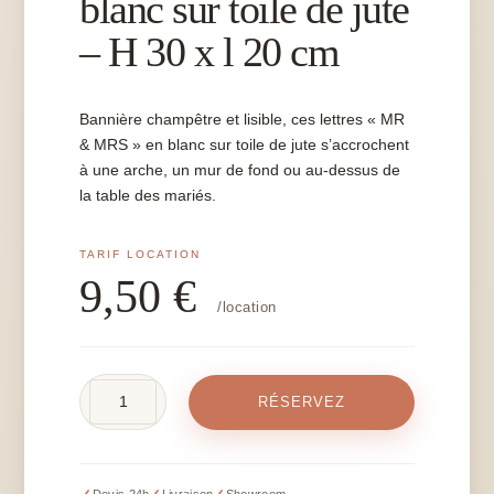
blanc sur toile de jute
– H 30 x l 20 cm
Bannière champêtre et lisible, ces lettres « MR
& MRS » en blanc sur toile de jute s’accrochent
à une arche, un mur de fond ou au-dessus de
la table des mariés.
9,50
€
/location
quantité
RÉSERVEZ
de
Lettres
MR
&