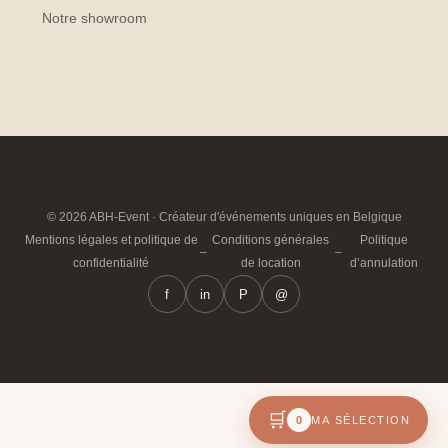
Notre showroom
© 2026 ABH-Event · Créateur d'événements uniques en Belgique
Mentions légales et politique de
Conditions générales
Politique
–
–
confidentialité
de location
d’annulation
f
in
P
@
🛒
0
MA SÉLECTION