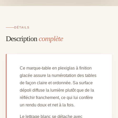
H
18,50
l
12,50
cm
DÉTAILS
Description
complète
Ce marque-table en plexiglas à finition
glacée assure la numérotation des tables
de façon claire et ordonnée. Sa surface
dépoli diffuse la lumière plutôt que de la
réfléchir franchement, ce qui lui confère
un rendu doux et net à la fois.
Le lettrage blanc se détache avec