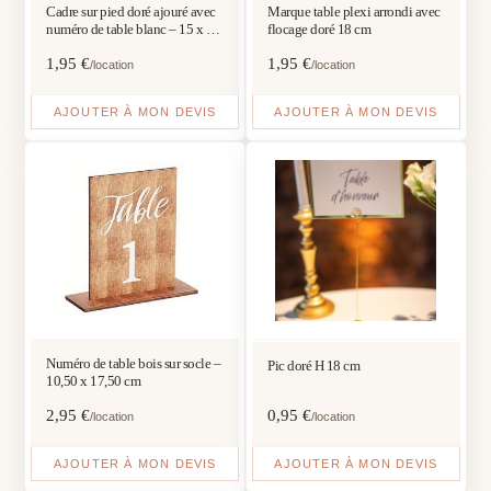
Cadre sur pied doré ajouré avec
Marque table plexi arrondi avec
numéro de table blanc – 15 x 10
flocage doré 18 cm
cm
1,95
€
1,95
€
/location
/location
AJOUTER À MON DEVIS
AJOUTER À MON DEVIS
Numéro de table bois sur socle –
Pic doré H 18 cm
10,50 x 17,50 cm
2,95
€
0,95
€
/location
/location
AJOUTER À MON DEVIS
AJOUTER À MON DEVIS