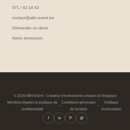
071 / 42 14 42
contact@abh-event.be
Demander un devis
Notre showroom
© 2026 ABH-Event · Créateur d'événements uniques en Belgique
Mentions légales et politique de
Conditions générales
Politique
–
–
confidentialité
de location
d’annulation
f
in
P
@