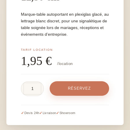
Marque-table autoportant en plexiglas glacé, au
lettrage blanc discret, pour une signalétique de
table soignée lors de mariages, réceptions et
événements d’entreprise.
1,95
€
/location
quantité
RÉSERVEZ
de
Marque
table
plexi
✓
✓
✓
Devis 24h
Livraison
Showroom
glacé
-