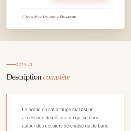
Noeud
en
satin
✓
✓
✓
Devis 24h
Livraison
Showroom
taupe
mat
DÉTAILS
Description
complète
Le nœud en satin taupe mat est un
accessoire de décoration qui se noue
autour des dossiers de chaise ou de banc