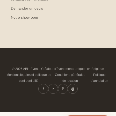
Demander un devis
Notre showroom
© 2026 ABH-Event · Créateur d'événements uniques en Belgique
Mentions légales et politique de
Conditions générales
Politique
–
–
confidentialité
de location
d’annulation
f
in
P
@