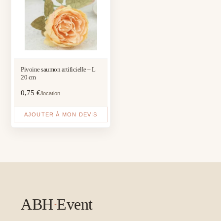
Pivoine saumon artificielle – L
20 cm
0,75
€
/location
AJOUTER À MON DEVIS
ABH
·
Event