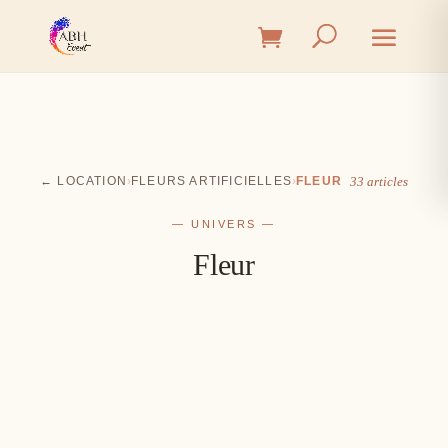
← LOCATION
›
FLEURS ARTIFICIELLES
›
FLEUR
33 articles
— UNIVERS —
Fleur
Cérémonie
Vin d'honneur
L'union, l'instant émotion
Salle
Les premiers éclats de rire
Table
Une décoration à votre image
Signalétique