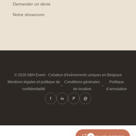
Demander un devis
Notre showroom
© 2026 ABH-Event · Créateur d'événements uniques en Belgique
Mentions légales et politique de
Conditions générales
Politique
–
–
confidentialité
de location
d’annulation
f
in
P
@