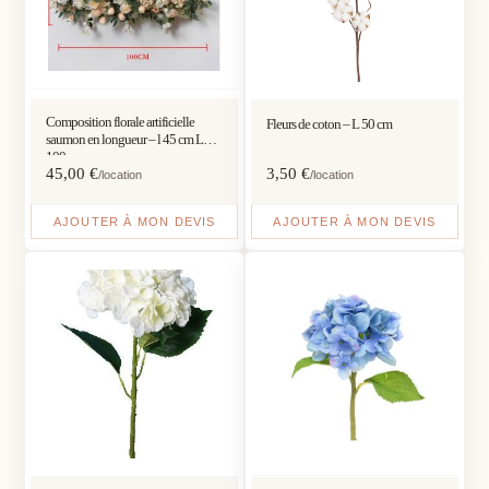
Composition florale artificielle
Fleurs de coton – L 50 cm
saumon en longueur – l 45 cm L
100 cm
45,00
€
3,50
€
/location
/location
AJOUTER À MON DEVIS
AJOUTER À MON DEVIS