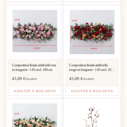
Composition florale artificielle rose
Composition florale artificielle
en longueur – l 45 cm L 100 cm
rouge en longueur – l 45 cm L 100
cm
45,00
€
45,00
€
/location
/location
AJOUTER À MON DEVIS
AJOUTER À MON DEVIS