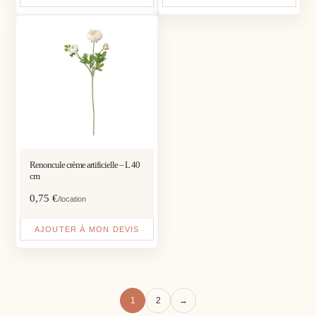
Renoncule crème artificielle – L 40
cm
0,75
€
/location
AJOUTER À MON DEVIS
1
2
→