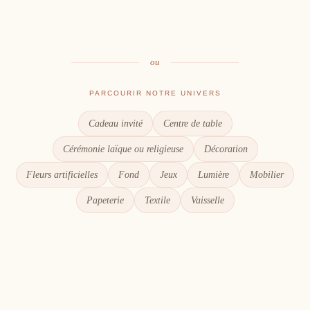
Le goût du partage
Chaque détail compte
ou
PARCOURIR NOTRE UNIVERS
Cadeau invité
Centre de table
Cérémonie laïque ou religieuse
Décoration
Fleurs artificielles
Fond
Jeux
Lumière
Mobilier
Papeterie
Textile
Vaisselle