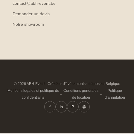
contact@abh-event.be
Demander un devis
Notre showroom
© 2026 ABH-Event · Créateur d'événements uniques en Belgique
Mentions légales et politique de
Conditions générales
Politique
–
–
confidentialité
de location
d’annulation
f
in
P
@