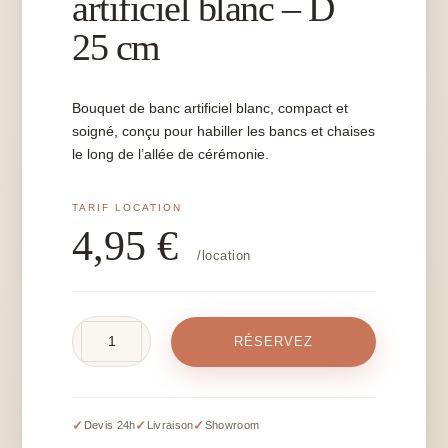
artificiel blanc – D
25 cm
Bouquet de banc artificiel blanc, compact et
soigné, conçu pour habiller les bancs et chaises
le long de l’allée de cérémonie.
4,95
€
/location
quantité
RÉSERVEZ
de
Bouquet
de
banc
✓
✓
✓
Devis 24h
Livraison
Showroom
artificiel