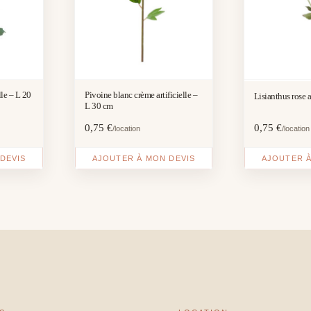
lle – L 20
Pivoine blanc crème artificielle –
Lisianthus rose a
L 30 cm
0,75
€
0,75
€
/location
/location
DEVIS
AJOUTER À MON DEVIS
AJOUTER À