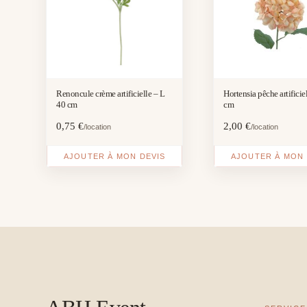
Renoncule crème artificielle – L
Hortensia pêche artificie
40 cm
cm
0,75
€
2,00
€
/location
/location
AJOUTER À MON DEVIS
AJOUTER À MON 