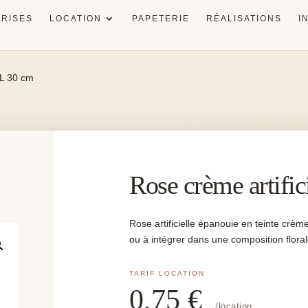
RISES
LOCATION
PAPETERIE
RÉALISATIONS
I
 L 30 cm
Rose crème artific
Rose artificielle épanouie en teinte crè
ou à intégrer dans une composition flora
0,75
€
/location