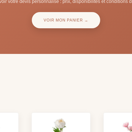
oir votre devis personnalisé : prix, disponibilités et conditions d
VOIR MON PANIER →