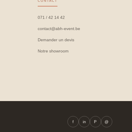
CONTACT
071 / 42 14 42
contact@abh-event.be
Demander un devis
Notre showroom
f
in
P
@