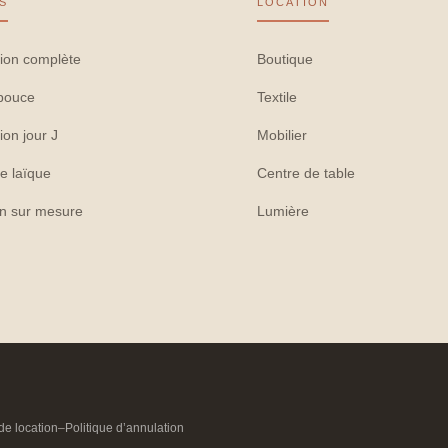
S
LOCATION
ion complète
Boutique
pouce
Textile
ion jour J
Mobilier
e laïque
Centre de table
on sur mesure
Lumière
de location
–
Politique d’annulation