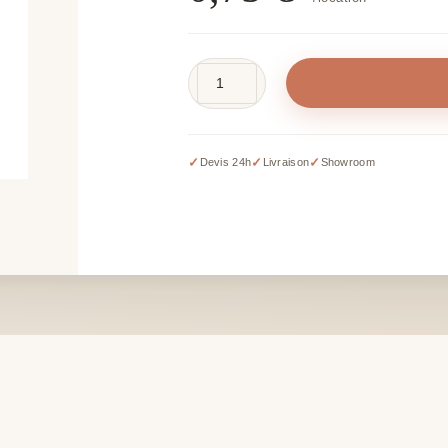
quantité
de
Rose
crème
✓
✓
✓
Devis 24h
Livraison
Showroom
artificielle
-
L
30
cm