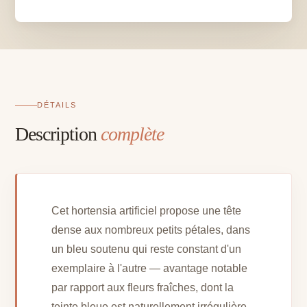
-
L
20
cm
DÉTAILS
Description
complète
Cet hortensia artificiel propose une tête
dense aux nombreux petits pétales, dans
un bleu soutenu qui reste constant d'un
exemplaire à l'autre — avantage notable
par rapport aux fleurs fraîches, dont la
teinte bleue est naturellement irrégulière.