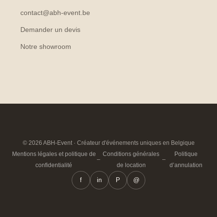
contact@abh-event.be
Demander un devis
Notre showroom
© 2026 ABH-Event · Créateur d'événements uniques en Belgique
Mentions légales et politique de
Conditions générales
Politique
–
–
confidentialité
de location
d’annulation
f
in
P
@