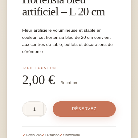
artificiel – L 20 cm
Fleur artificielle volumineuse et stable en
couleur, cet hortensia bleu de 20 cm convient
aux centres de table, buffets et décorations de
cérémonie.
2,00
€
/location
quantité
RÉSERVEZ
de
Hortensia
bleu
artificiel
✓
✓
✓
Devis 24h
Livraison
Showroom