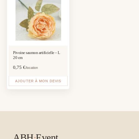
Pivoine saumon artificielle – L
20 cm
0,75
€
/location
AJOUTER À MON DEVIS
ABH
·
Event