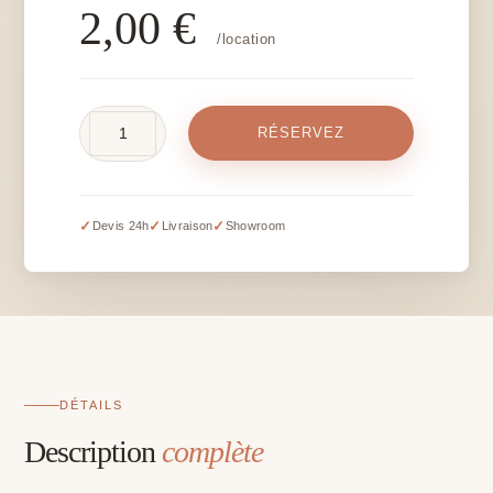
2,00
€
/location
quantité
RÉSERVEZ
de
Hortensia
blanc
artificiel
✓
✓
✓
Devis 24h
Livraison
Showroom
-
L
20
cm
DÉTAILS
Description
complète