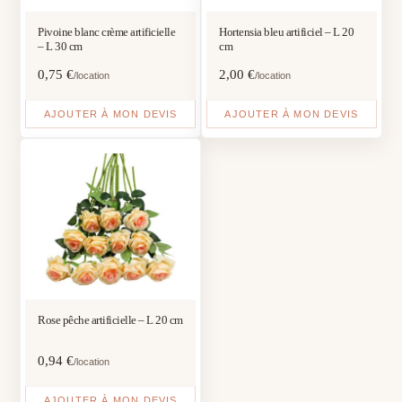
Pivoine blanc crème artificielle
Hortensia bleu artificiel – L 20
– L 30 cm
cm
0,75
€
2,00
€
/location
/location
AJOUTER À MON DEVIS
AJOUTER À MON DEVIS
Rose pêche artificielle – L 20 cm
0,94
€
/location
AJOUTER À MON DEVIS