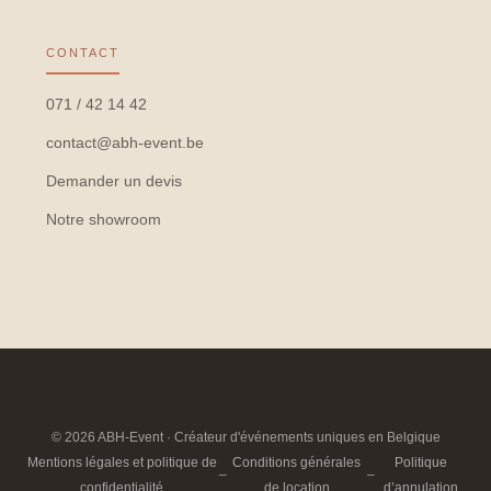
CONTACT
071 / 42 14 42
contact@abh-event.be
Demander un devis
Notre showroom
© 2026 ABH-Event · Créateur d'événements uniques en Belgique
Mentions légales et politique de
Conditions générales
Politique
–
–
confidentialité
de location
d’annulation