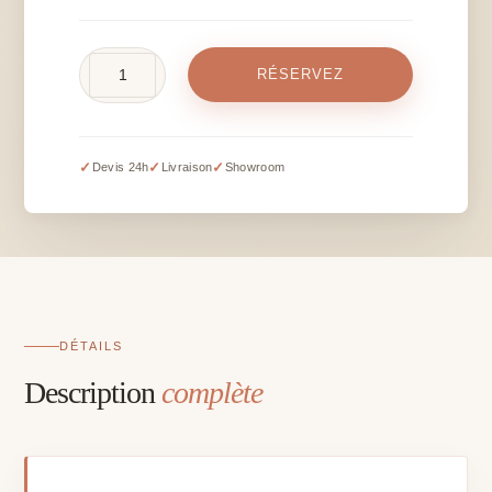
quantité
RÉSERVEZ
de
Cala
blanc
artificiel
✓
✓
✓
Devis 24h
Livraison
Showroom
-
L
25
cm
DÉTAILS
Description
complète