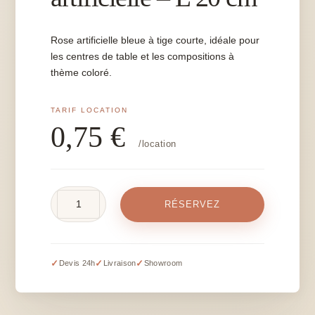
Rose artificielle bleue à tige courte, idéale pour
les centres de table et les compositions à
thème coloré.
0,75
€
/location
quantité
RÉSERVEZ
de
Rose
bleue
artificielle
✓
✓
✓
Devis 24h
Livraison
Showroom
-
L
20