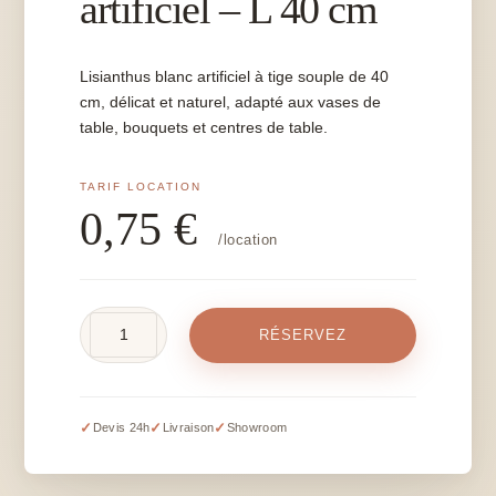
artificiel – L 40 cm
Lisianthus blanc artificiel à tige souple de 40
cm, délicat et naturel, adapté aux vases de
table, bouquets et centres de table.
0,75
€
/location
quantité
RÉSERVEZ
de
Lisianthus
blanc
artificiel
✓
✓
✓
Devis 24h
Livraison
Showroom
-
L