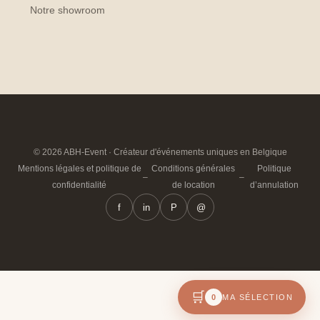
Notre showroom
© 2026 ABH-Event · Créateur d'événements uniques en Belgique
Mentions légales et politique de
Conditions générales
Politique
–
–
confidentialité
de location
d’annulation
f
in
P
@
🛒
0
MA SÉLECTION