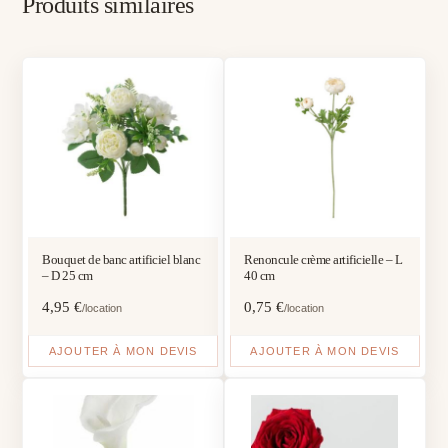
Produits similaires
Bouquet de banc artificiel blanc
Renoncule crème artificielle – L
– D 25 cm
40 cm
4,95
€
0,75
€
/location
/location
AJOUTER À MON DEVIS
AJOUTER À MON DEVIS