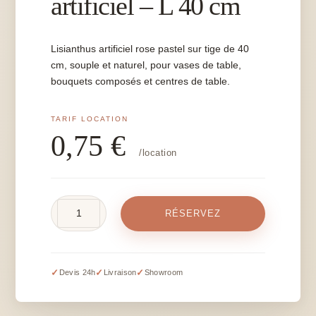
artificiel – L 40 cm
Lisianthus artificiel rose pastel sur tige de 40
cm, souple et naturel, pour vases de table,
bouquets composés et centres de table.
0,75
€
/location
quantité
RÉSERVEZ
de
Lisianthus
rose
artificiel
✓
✓
✓
Devis 24h
Livraison
Showroom
-
L