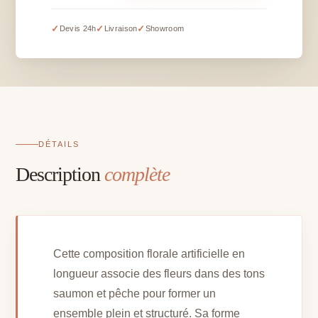
florale
artificielle
✓
✓
✓
Devis 24h
Livraison
Showroom
saumon
en
longueur
-
l
45
cm
DÉTAILS
L
Description
complète
100
cm
Cette composition florale artificielle en
longueur associe des fleurs dans des tons
saumon et pêche pour former un
ensemble plein et structuré. Sa forme