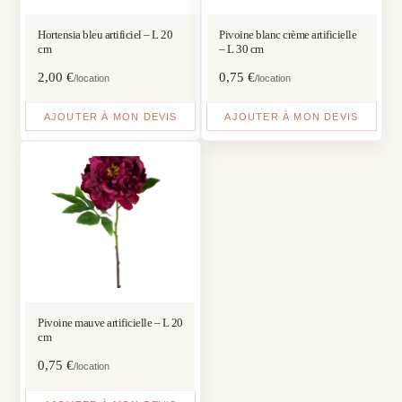
Hortensia bleu artificiel – L 20
Pivoine blanc crème artificielle
cm
– L 30 cm
2,00
€
0,75
€
/location
/location
AJOUTER À MON DEVIS
AJOUTER À MON DEVIS
Pivoine mauve artificielle – L 20
cm
0,75
€
/location