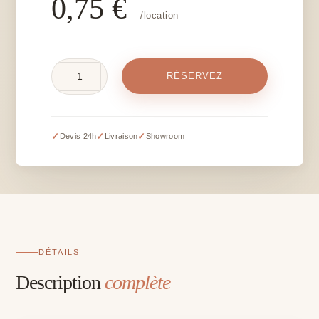
0,75
€
/location
quantité
RÉSERVEZ
de
Rose
blanche
et
✓
✓
✓
Devis 24h
Livraison
Showroom
rose
artificielle
-
L
40
cm
DÉTAILS
Description
complète