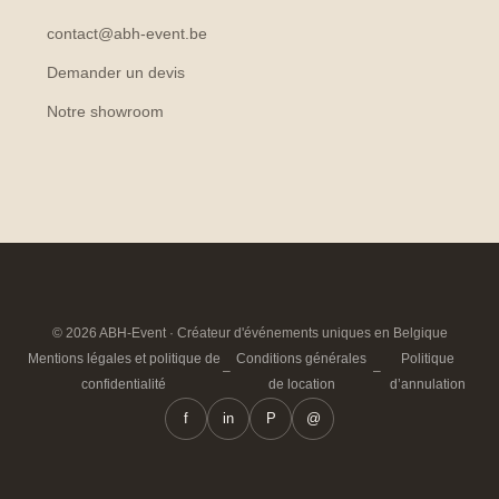
contact@abh-event.be
Demander un devis
Notre showroom
© 2026 ABH-Event · Créateur d'événements uniques en Belgique
Mentions légales et politique de
Conditions générales
Politique
–
–
confidentialité
de location
d’annulation
f
in
P
@