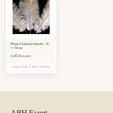
Plume d’autruche blanche – H
+/- 50 cm
1,45
€
/location
AJOUTER À MON DEVIS
ABH
·
Event