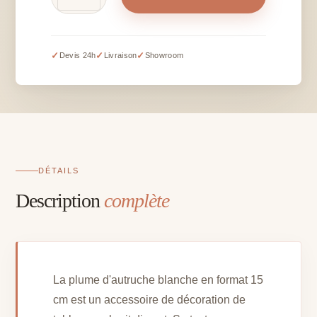
de
Plume
d'autruche
blanche
✓
✓
✓
Devis 24h
Livraison
Showroom
-
H
+/-
15cm
DÉTAILS
Description
complète
La plume d'autruche blanche en format 15
cm est un accessoire de décoration de