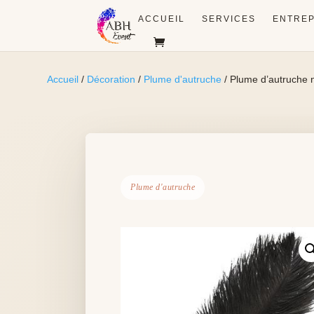
ACCUEIL
SERVICES
ENTREP
Accueil
/
Décoration
/
Plume d'autruche
/ Plume d’autruche n
Plume d'autruche