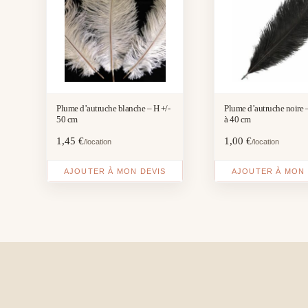
Plume d’autruche blanche – H +/-
Plume d’autruche noire –
50 cm
à 40 cm
1,45
€
1,00
€
/location
/location
AJOUTER À MON DEVIS
AJOUTER À MON 