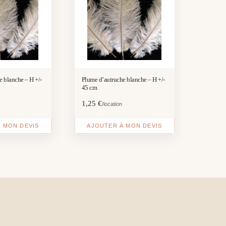
e blanche – H +/-
Plume d’autruche blanche – H +/-
45 cm
1,25
€
/location
 MON DEVIS
AJOUTER À MON DEVIS