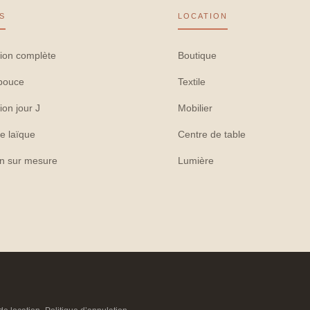
S
LOCATION
ion complète
Boutique
pouce
Textile
ion jour J
Mobilier
e laïque
Centre de table
on sur mesure
Lumière