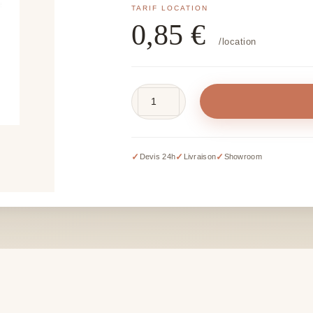
0,85
€
/location
quantité
de
Plume
d'autruche
✓
✓
✓
Devis 24h
Livraison
Showroom
noire
-
H
+/-
15
à
20
cm