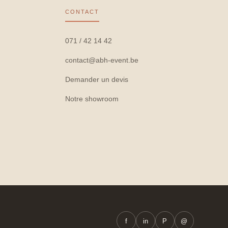
CONTACT
071 / 42 14 42
contact@abh-event.be
Demander un devis
Notre showroom
f
in
P
@