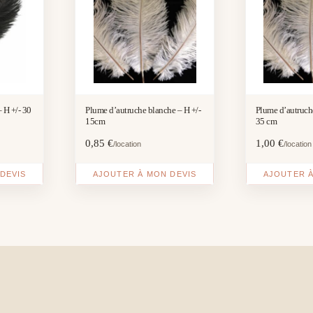
 H +/- 30
Plume d’autruche blanche – H +/-
Plume d’autruch
15cm
35 cm
0,85
€
1,00
€
/location
/location
DEVIS
AJOUTER À MON DEVIS
AJOUTER À