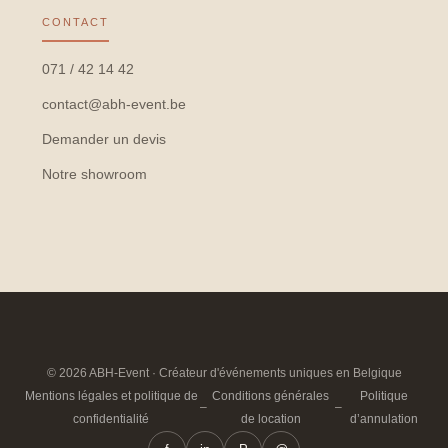
CONTACT
071 / 42 14 42
contact@abh-event.be
Demander un devis
Notre showroom
© 2026 ABH-Event · Créateur d'événements uniques en Belgique
Mentions légales et politique de
Conditions générales
Politique
–
–
confidentialité
de location
d’annulation