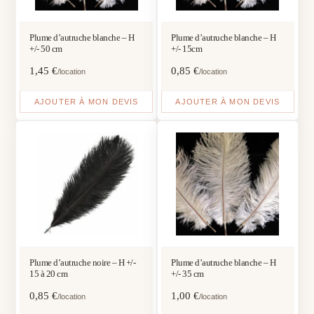
Plume d’autruche blanche – H
Plume d’autruche blanche – H
+/- 50 cm
+/- 15cm
1,45
€
0,85
€
/location
/location
AJOUTER À MON DEVIS
AJOUTER À MON DEVIS
Plume d’autruche noire – H +/-
Plume d’autruche blanche – H
15 à 20 cm
+/- 35 cm
0,85
€
1,00
€
/location
/location