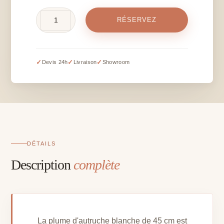
quantité
RÉSERVEZ
de
Plume
d'autruche
blanche
✓
✓
✓
Devis 24h
Livraison
Showroom
-
H
+/-
45
cm
DÉTAILS
Description
complète
La plume d'autruche blanche de 45 cm est