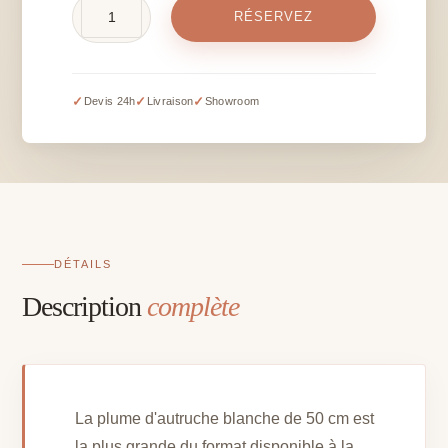
quantité
RÉSERVEZ
de
Plume
d'autruche
blanche
✓
✓
✓
Devis 24h
Livraison
Showroom
-
H
+/-
50
cm
DÉTAILS
Description
complète
La plume d'autruche blanche de 50 cm est
la plus grande du format disponible à la