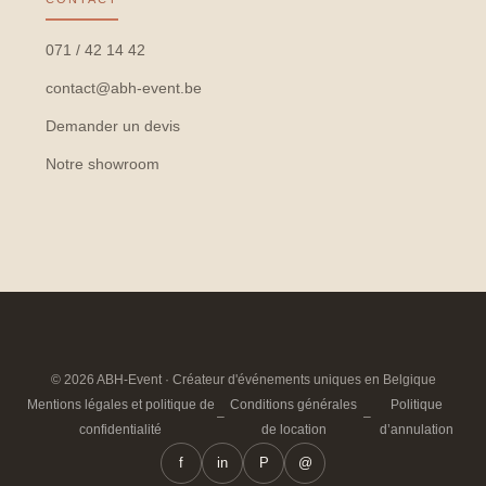
071 / 42 14 42
contact@abh-event.be
Demander un devis
Notre showroom
© 2026 ABH-Event · Créateur d'événements uniques en Belgique
Mentions légales et politique de
Conditions générales
Politique
–
–
confidentialité
de location
d’annulation
f
in
P
@