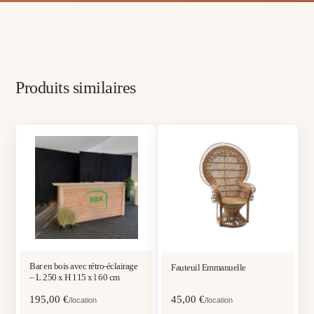
Produits similaires
Bar en bois avec rétro-éclairage
Fauteuil Emmanuelle
– L 250 x H 115 x l 60 cm
195,00
€
45,00
€
/location
/location