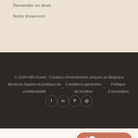
Demander un devis
Notre showroom
© 2026 ABH-Event · Créateur d'événements uniques en Belgique
Mentions légales et politique de
Conditions générales
Politique
–
–
confidentialité
de location
d’annulation
f
in
P
@