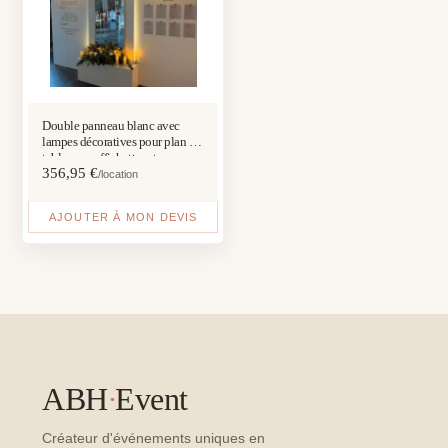
Double panneau blanc avec
lampes décoratives pour plan de
table avec affichettes et un
356,95
€
panneau blanc central sur
/location
réhausse avec miroir arrondi et
flocage personnalisé
AJOUTER À MON DEVIS
ABH
·
Event
Créateur d'événements uniques en