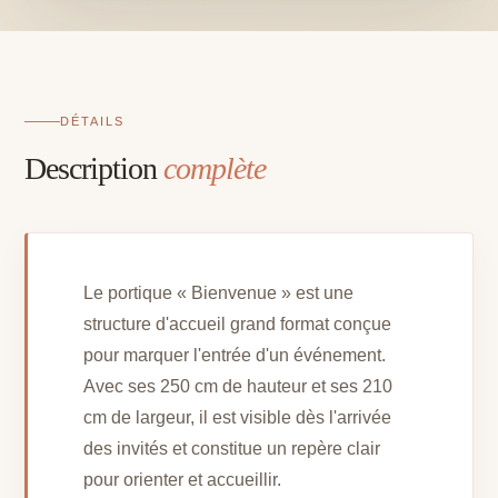
250
x
l
210
cm
DÉTAILS
Description
complète
Le portique « Bienvenue » est une
structure d'accueil grand format conçue
pour marquer l'entrée d'un événement.
Avec ses 250 cm de hauteur et ses 210
cm de largeur, il est visible dès l'arrivée
des invités et constitue un repère clair
pour orienter et accueillir.