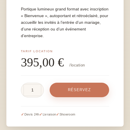
Portique lumineux grand format avec inscription
« Bienvenue », autoportant et rétroéclairé, pour
accueillir les invités à l’entrée d’un mariage,
d’une réception ou d’un événement
d’entreprise.
395,00
€
/location
quantité
RÉSERVEZ
de
Portique
d'accueil
"Bienvenue"
✓
✓
✓
Devis 24h
Livraison
Showroom
-
H