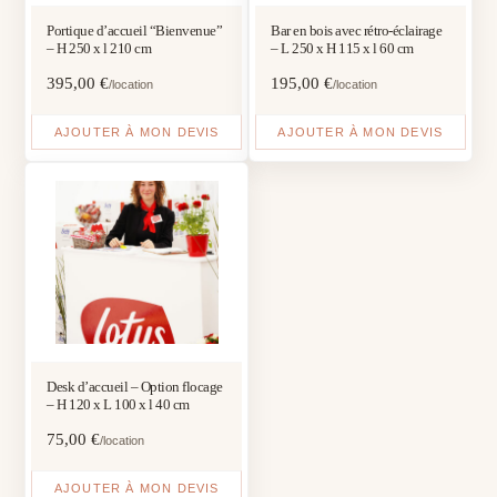
Portique d’accueil “Bienvenue”
Bar en bois avec rétro-éclairage
– H 250 x l 210 cm
– L 250 x H 115 x l 60 cm
395,00
€
195,00
€
/location
/location
AJOUTER À MON DEVIS
AJOUTER À MON DEVIS
Desk d’accueil – Option flocage
– H 120 x L 100 x l 40 cm
75,00
€
/location
AJOUTER À MON DEVIS