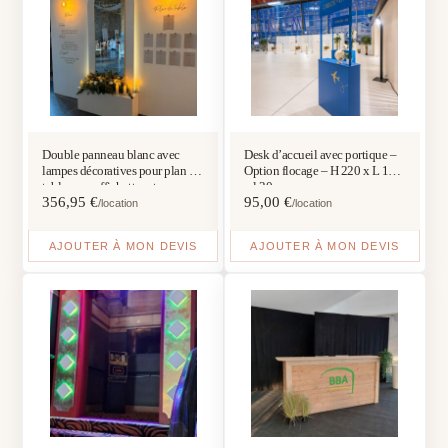
Double panneau blanc avec
Desk d’accueil avec portique –
lampes décoratives pour plan de
Option flocage – H 220 x L 100
table avec affichettes et un
x l 30 cm
356,95
€
95,00
€
panneau blanc central sur
/location
/location
réhausse avec miroir arrondi et
flocage personnalisé
AJOUTER À MON DEVIS
AJOUTER À MON DEVIS