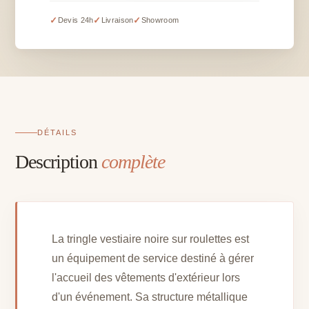
vestiaire
noire
✓
✓
✓
Devis 24h
Livraison
Showroom
sur
roulettes
-
40
cintres
compris
-
DÉTAILS
L
Description
complète
182
x
H
152
cm
La tringle vestiaire noire sur roulettes est
un équipement de service destiné à gérer
l'accueil des vêtements d'extérieur lors
d'un événement. Sa structure métallique