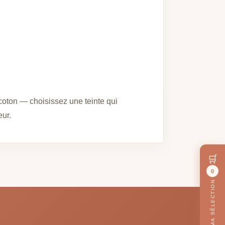
coton — choisissez une teinte qui
eur.
🛒
0
MA SÉLECTION