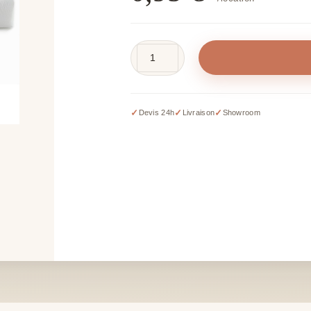
quantité
de
Rond
de
✓
✓
✓
Devis 24h
Livraison
Showroom
serviette
argent