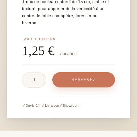
Tronc de bouleau naturel de 15 cm, stable et
texturé, pour apporter de la verticalité à un
centre de table champêtre, forestier ou
hivernal.
1,25
€
/location
quantité
RÉSERVEZ
de
Tronc
de
bouleau
✓
✓
✓
Devis 24h
Livraison
Showroom
-
15
cm