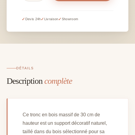
Tronc
-
H
✓
✓
✓
Devis 24h
Livraison
Showroom
30
cm
DÉTAILS
Description
complète
Ce tronc en bois massif de 30 cm de
hauteur est un support décoratif naturel,
taillé dans du bois sélectionné pour sa