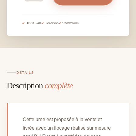
Urne
personnalisée
dorée
✓
✓
✓
Devis 24h
Livraison
Showroom
-
vente
DÉTAILS
Description
complète
Cette urne est proposée à la vente et
livrée avec un flocage réalisé sur mesure