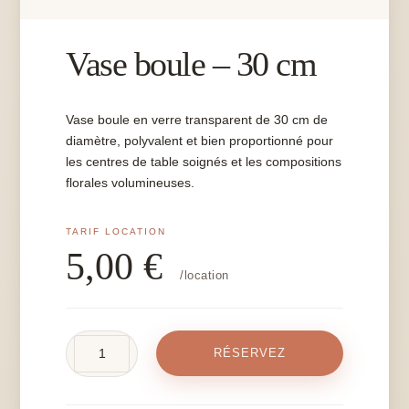
Vase boule – 30 cm
Vase boule en verre transparent de 30 cm de
diamètre, polyvalent et bien proportionné pour
les centres de table soignés et les compositions
florales volumineuses.
5,00
€
/location
quantité
RÉSERVEZ
de
Vase
boule