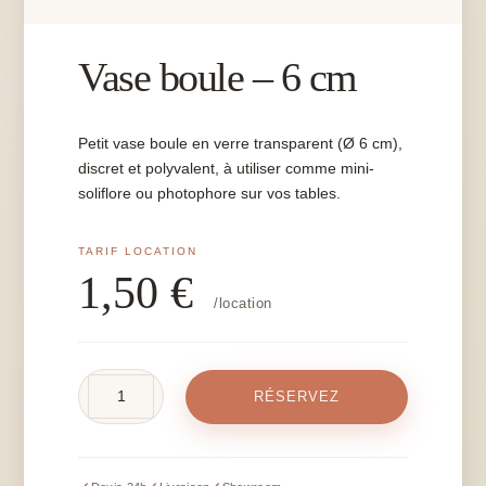
Vase boule – 6 cm
Petit vase boule en verre transparent (Ø 6 cm),
discret et polyvalent, à utiliser comme mini-
soliflore ou photophore sur vos tables.
1,50
€
/location
quantité
RÉSERVEZ
de
Vase
boule
-