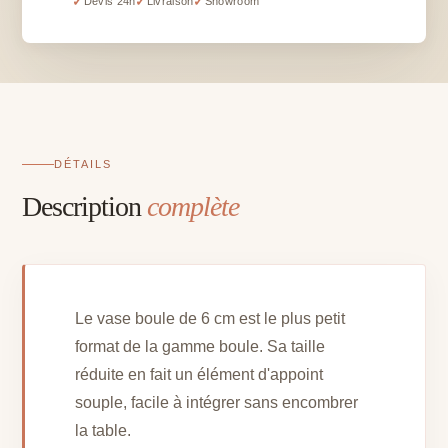
✓
✓
✓
Devis 24h
Livraison
Showroom
6
cm
DÉTAILS
Description
complète
Le vase boule de 6 cm est le plus petit
format de la gamme boule. Sa taille
réduite en fait un élément d'appoint
souple, facile à intégrer sans encombrer
la table.