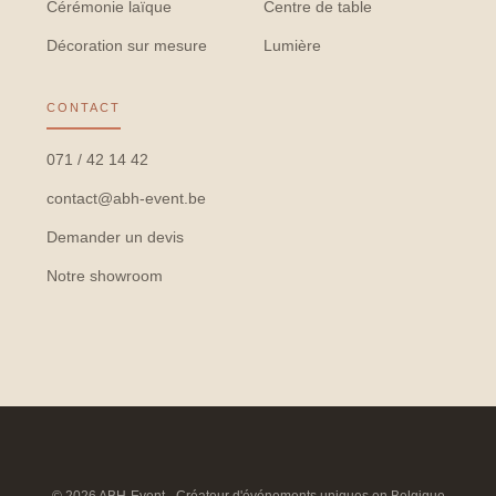
Cérémonie laïque
Centre de table
Décoration sur mesure
Lumière
CONTACT
071 / 42 14 42
contact@abh-event.be
Demander un devis
Notre showroom
© 2026 ABH-Event · Créateur d'événements uniques en Belgique