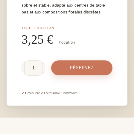
sobre et stable, adapté aux centres de table
bas et aux compositions florales discrètes.
3,25
€
/location
quantité
RÉSERVEZ
de
Vase
carré
-
✓
✓
✓
Devis 24h
Livraison
Showroom
10
cm