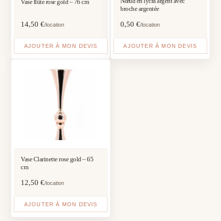
Nœud en lycra argent avec
Vase flûte rose gold – 76 cm
broche argentée
14,50
€
0,50
€
/location
/location
AJOUTER À MON DEVIS
AJOUTER À MON DEVIS
Vase Clarinette rose gold – 65
cm
12,50
€
/location
AJOUTER À MON DEVIS