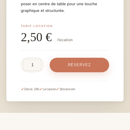
poser en centre de table pour une touche
graphique et structurée.
2,50
€
/location
quantité
RÉSERVEZ
de
Vase
carré
-
✓
✓
✓
Devis 24h
Livraison
Showroom
6
cm