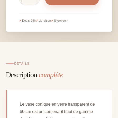
de
Vase
conique
en
✓
✓
✓
Devis 24h
Livraison
Showroom
verre
transparent
-
60
cm
DÉTAILS
Description
complète
Le vase conique en verre transparent de
60 cm est un contenant haut de gamme